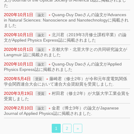
文がJournal of the Optical Society of America B誌に掲載されまし
た
2020年10月1日
Quang-Duy Daoさんの論文がAdvances
論文
in Natural Sciences: Nanoscience and Nanotechnologyに掲載され
ました
2020年10月1日
北川君（2019年3月修士課程卒業）の論
論文
文がApplied Physics Express誌に掲載されました
2020年10月1日
京都大学・北里大学との共同研究論文が
論文
Langmuir 誌に掲載されました
2020年10月1日
Quang-Duy Daoさんの論文がApplied
論文
Physics Express誌に掲載されました
2020年5月4日
藤崎君（修士2年）が令和元年度電気関係
受賞
学会関西連合大会において連合大会奨励賞を受賞しました.
2020年3月19日
村田君（修士2年）が大阪大学工業会賞を
受賞
受賞しました
2020年2月10日
金君（博士3年）の論文がJapanese
論文
Journal of Applied Physics誌に掲載されました.
1
2
»