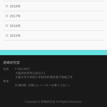
2018年
2017年
2016年
2015年
尾﨑研究室
住所 〒565-0871
大阪府吹田市山田丘2-1
大阪大学大学院工学研究科電気電子情報工学
専攻
E2棟3階（E棟エレベーターを降りて左へ）
Copyright ©
尾﨑研究室
All Rights Reserved.